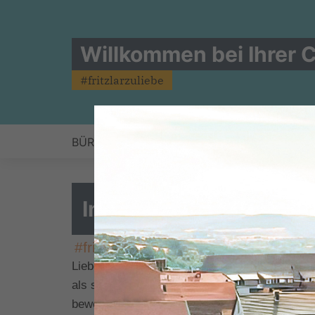
Willkommen bei Ihrer C
#fritzlarzuliebe
BÜRGERBRIEFKASTEN
AKTUELLES
KOA
Informations-Flyer
#fritzlarzuliebe
Liebe Bürgerinnen und Bürger Fritzlars,
als stärkste Fraktion in der Stadtverordnete
bewegt.