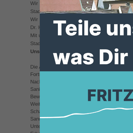
Wir haben uns als Mittelzentrum einen Spitzenp
Stadtteilen engagieren.
Wir bitten um Ihr Vertrauen, damit wir mit Ih
Dr. Hans- Gerhard Heil C
Mit unseren zukunftsorientierten Stadtentwick
Stadtteilen lebens- und liebenswert geprägt. 
Unsere Ziele:
Die Attraktivität unserer Stadt und Stadtteile 
Fortsetzung der soliden Finanzpolitik
Nachhaltige Dorfentwicklung in unseren Stadtt
Sanierung der Stadthalle und der Multifunktio
Bewahrung der historischen Altstadt
Weitere Ansiedlung von Betrieben zur Schaffu
Schaffung von neuem Wohnraum
Sanierung unseres Straßennetzes ohne Einfüh
Unterstützung der Vereinsarbeit und des Ehr