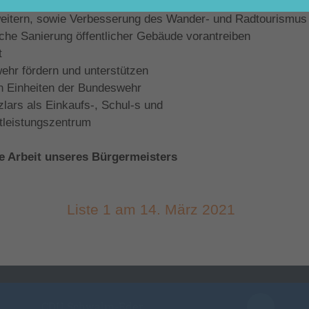
nderbetreuungs- und Bildungseinrichtungen
weitern, sowie Verbesserung des Wander- und Radtourismus
sche Sanierung öffentlicher Gebäude vorantreiben
t
wehr fördern und unterstützen
n Einheiten der Bundeswehr
lars als Einkaufs-, Schul-s und
tleistungszentrum
ie Arbeit unseres Bürgermeisters
! Liste 1 am 14. März 2021
CDU Schwalm-Eder