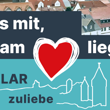
latz in Nordhessen erarbeitet. Auch in Zukunft wollen wir u
nen unsere anspruchsvollen Ziele verwirklichen können.
hristian Seyffarth
lungsmaßnahmen, sowie einer soliden Haushalts- und Wirtscha
Dafür wollen
wir uns auch weiterhin einsetzen.
erhalten und stärken
eilen sichern Lebensqualität erhalten
nshäuser
ng von Arbeitsplätzen
rung einer Straßenbeitragssatzung
enamtes