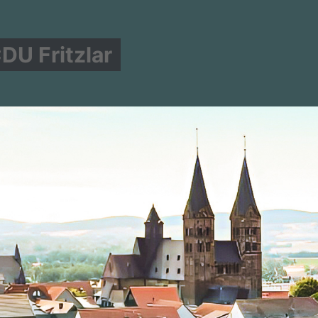
DU Fritzlar
LITION
ÜBER UNS
UNSERE AGENDA
#MACH MIT!
nversammlung haben wir mit unserem Bürgermeister Hartmut S