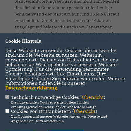
Stadt verantwortungsbewusst und nicht zum Nachteil
der nächsten Generationen gestalten (der heutige
Schuldenstand der Stadt von nur rund 16.Mio € ist auf
eine mittlere Darlehenslaufzeit von nur 16 Jahren
ausgelegt und belastet die nächsten Generationen
nicht; bei gleichen Rahmenbedingungen kann ab dem
Haushalt 2013 wieder mit einem ausgeglichenen
Cookie Hinweis
Haushalt gerechnet werden. => weitere
Diese Webseite verwendet Cookies, die notwendig
Hintergrundinformationen erhalten Sie
hier!
).
sind, um die Webseite zu nutzen. Weiterhin
verwenden wir Dienste von Drittanbietern, die uns
helfen, unser Webangebot zu verbessern (Website-
Wir werden das Image Fritzlars als Einkaufsstadt,
Optmierung). Für die Verwendung bestimmter
Schulstadt, Gesundheitsstandort, Kulturstadt,
Dienste, benötigen wir Ihre Einwilligung. Ihre
Einwilligung können Sie jederzeit widerrufen. Weitere
Wohnstadt und Dienstleistungszentrum erhalten und
Informationen finden Sie in unserer
stärken.
Datenschutzerklärung
.
Technisch notwendige Cookies (
Übersicht
)
Wir werden an dem Modernisierungsprogramm für die
Die notwendigen Cookies werden allein für den
Altstadt und die Ortskerne in den Stadtteilen
ordnungsgemäßen Gebrauch der Webseite benötigt.
Cookies von Drittanbietern (
Übersicht
)
festhalten (zur Bilddokumentation des Erreichten bitte
Zur Optimierung unserer Webseite binden wir Dienste und
hier!
klicken).
Angebote von Drittanbietern ein.