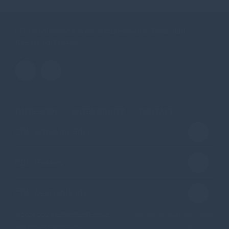
CDU Stadtverband in der nordhessischen Dom- und
Kaiserstadt Fritzlar
IMPRESSUM
DATENSCHUTZ
KONTAKT
CDU Schwalm-Eder
CDU Hessen
CDU Deutschlands
@2026 CDU Stadtverband Fritzlar
Realisation: Sharkness Media
Alle Rechte vorbehalten.
GmbH & Co. KG