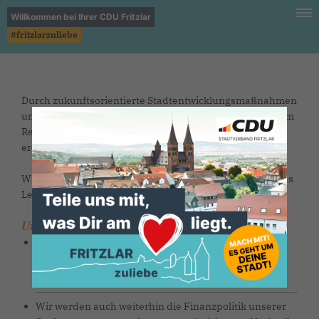
Willkommen bei Ihrer CDU Fritzlar
#fritzlarzuliebe
Durch zukunftsorientierte Stadtentwicklungsmaßnahmen
und eine vernünftige Finanzwirtschaft hat sich Fritzlar im
Reigen der nordhessischen Städte einen Spitzenplatz
erorbert.
Wir werden uns auch zukünftig dafür einsetzen, dass das
Leben in unserer Stadt lebens- und liebenswert bleibt.
Unsere Ziele:
Wir werden den im interkommunalen Vergleich
erarbeiteten Vorsprung unserer Stadt für unsere
Bürger erhalten und ausbauen.
Wir werden auch weiterhin die Finanzpolitik unserer