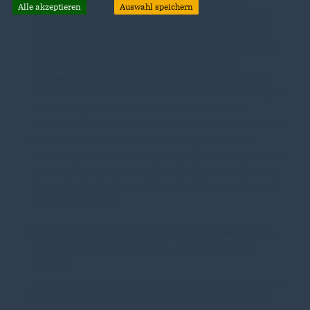
Wir werden durch eine nachhaltige und solide
Alle akzeptieren
Auswahl speichern
Haushaltspolitik dafür sorgen, dass das Wohnen in
Fritzlar für Familien bezahlbar bleibt und finanzielle
Spielräume erhalten bleiben. So werden wir uns auch
zukünftig dafür einsetzen, dass Fritzlar ohne
Straßenbeitragssatzung bleibt (Hauseigentümer in
anderen Kommunen müssen bei Straßensanierungen
z.T. Beiträge von 20.000.- € und mehr zahlen).
Wir werden durch die Vermarktung des neuen
Industriegebietes neue Arbeitsplätze schaffen und für
ein positives Ansiedlungsklima für Betriebe, Handel,
Gewerbe, Institutionen, Behörden, Dienststellen und
Investoren sorgen.
Wir werden weiter Kinderbetreuungseinrichtungen,
Familien-, Jugend-, Senioren- und Vereinsarbeit
fördern.
Wir werden das Stadtmarketing und den Tourismus