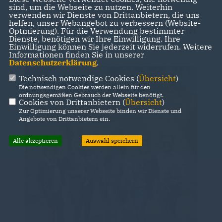
Bürgerinnen von Fritzlar und den
sind, um die Webseite zu nutzen. Weiterhin
verwenden wir Dienste von Drittanbietern, die uns
vielen anwesenden Touristinnen die
helfen, unser Webangebot zu verbessern (Website-
unsere schöne Stadt besuchten geführt
Optmierung). Für die Verwendung bestimmter
Dienste, benötigen wir Ihre Einwilligung. Ihre
werden.
Einwilligung können Sie jederzeit widerrufen. Weitere
Informationen finden Sie in unserer
Datenschutzerklärung
.
Technisch notwendige Cookies (
Übersicht
)
Die notwendigen Cookies werden allein für den
ordnungsgemäßen Gebrauch der Webseite benötigt.
Cookies von Drittanbietern (
Übersicht
)
Zur Optimierung unserer Webseite binden wir Dienste und
Angebote von Drittanbietern ein.
Alle akzeptieren
Auswahl speichern