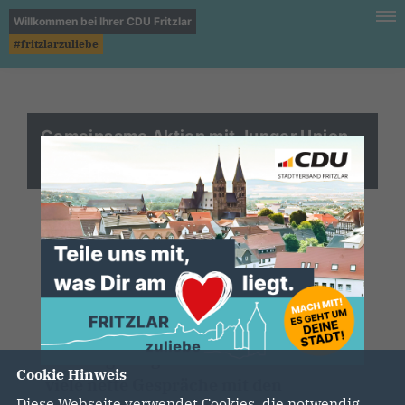
Willkommen bei Ihrer CDU Fritzlar
#fritzlarzuliebe
Gemeinsame Aktion mit Junger Union
und Frauen Union zum Mutterga
Am Samstag, den 13.05.2023 verteilten
Vertreter der CDU Fritzlar, der Jungen
Union Schwalm-Eder und der Frauen
Union einen Blumengruß in der
Fritzlarer Innenstadt zum Muttertag.
Bei der gelungenen Aktion könntne
Cookie Hinweis
viele nette Gespräche mit den
Diese Webseite verwendet Cookies, die notwendig