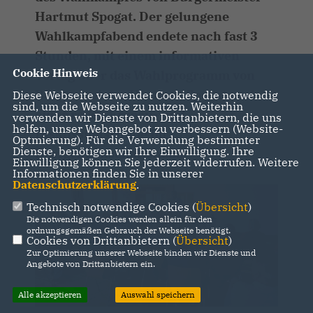
Hartmut Spogat. Der gelungene
Wahlkampfabend endete nach fast 3
Stunden, mit einem informativen
Cookie Hinweis
Vortag über das Wahlprogramm von
Bürgermeister Hartmut Spogat und
Diese Webseite verwendet Cookies, die notwendig
sind, um die Webseite zu nutzen. Weiterhin
einer regen Fragen- und
verwenden wir Dienste von Drittanbietern, die uns
helfen, unser Webangebot zu verbessern (Website-
Diskussionsrunde im
Optmierung). Für die Verwendung bestimmter
Dienste, benötigen wir Ihre Einwilligung. Ihre
Dorfgemeinschaftshaus.
Einwilligung können Sie jederzeit widerrufen. Weitere
Informationen finden Sie in unserer
Datenschutzerklärung
.
Technisch notwendige Cookies (
Übersicht
)
Die notwendigen Cookies werden allein für den
ordnungsgemäßen Gebrauch der Webseite benötigt.
Cookies von Drittanbietern (
Übersicht
)
Zur Optimierung unserer Webseite binden wir Dienste und
Angebote von Drittanbietern ein.
Alle akzeptieren
Auswahl speichern