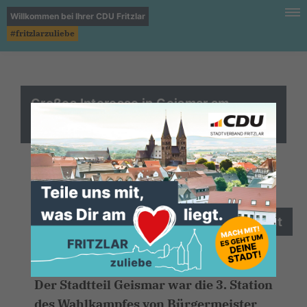
Willkommen bei Ihrer CDU Fritzlar
#fritzlarzuliebe
Großes Interesse in Geismar am
Wahlkampfabend
Bürgermeister Hartmut Spogat
überzeugte einmal mehr mit einem
gelungenen und kompetenten Auftritt
in Geismar.
Der Stadtteil Geismar war die 3. Station
des Wahlkampfes von Bürgermeister