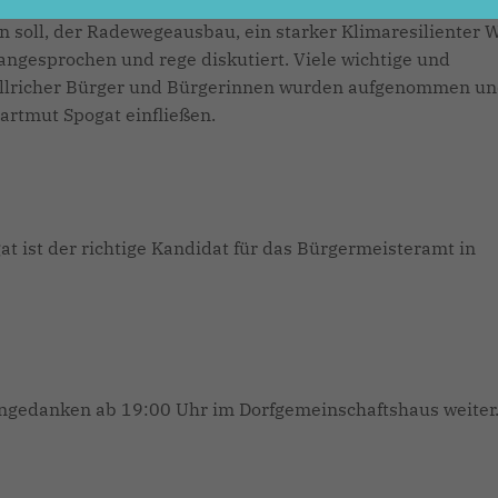
wichtigen Themen des notwendigen Breitbandausbaus
n soll, der Radewegeausbau, ein starker Klimaresilienter 
ngesprochen und rege diskutiert. Viele wichtige und
öllricher Bürger und Bürgerinnen wurden aufgenommen u
artmut Spogat einfließen.
t ist der richtige Kandidat für das Bürgermeisteramt in
ngedanken ab 19:00 Uhr im Dorfgemeinschaftshaus weiter.