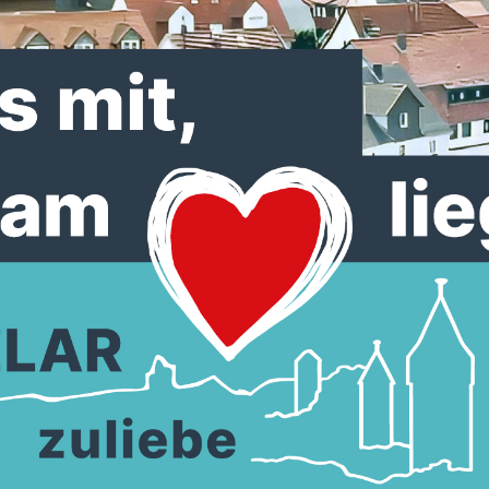
pogat überzeugte mit einem
ven und Auftritt in Obermöllrich.
h war die 5. Station des Wahlkampfes 
pogat.
In Obermöllrich stand die Thematik Schule und
Kinderbetreuung deutlich im Vordergrund. Aber die
anderen wichtigen Themen, Leben im ländlichen Rau
die Gesundheitsversorgung der Stadt und mit ihren 1
Ortsteilen und das Ehrenamt mit der Vereinsarbeit, wi
Dorfgemeinschaften, Sportvereine und Freiwilliger
Feuerwehr, kamen nicht zu kurz. Bürgermeister Hartm
Spogat machte deutlich, dass ein vielfältiges Vereinsl
zu einer sehr guten Lebensqualität im ländlichen Ra
gehört und er sich weiter dafür einsetzen wird. Die