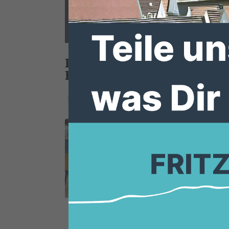
Bürgermeister Hartmut S
kompetenten und informati
Der Stadtteil Obermöllric
Bürgermeister Hartmut S