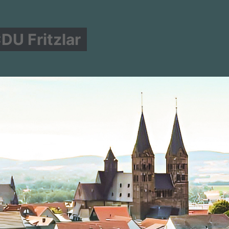
DU Fritzlar
LITION
ÜBER UNS
UNSERE AGENDA
#MACH MIT!
ermöllrich am
mpf