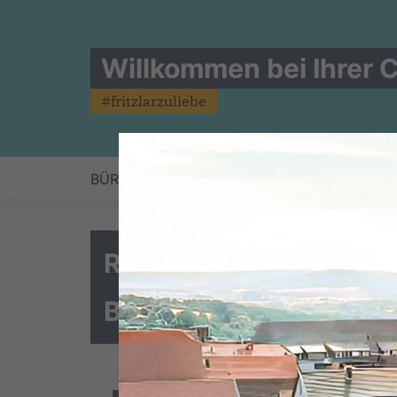
Willkommen bei Ihrer C
#fritzlarzuliebe
BÜRGERBRIEFKASTEN
AKTUELLES
KOA
Reges Interesse in Ob
Bürgermeisterwahlka