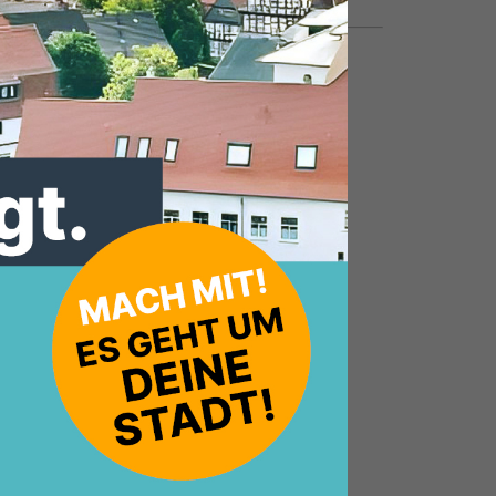
22.08.2023, 07:03 Uhr
von
m,
0
e
ut
eben
um