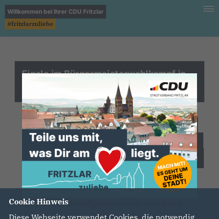
Willkommen bei Ihrer CDU Fritzlar
#fritzlarzuliebe
Finale im Bürgermeisterwahlkampf in
der Fritzlarer Fußgängerzone.
Großer Zuspruch für Bürgermeister
Hartmut Spogat während des letzten
Wahlkampfstandes vor der morgigen
Bürgermeisterwahl.
Cookie Hinweis
In vielen Einzelgesprächen erfuhren
Bürgermeister Hartmut Spogat und die
Diese Webseite verwendet Cookies, die notwendig