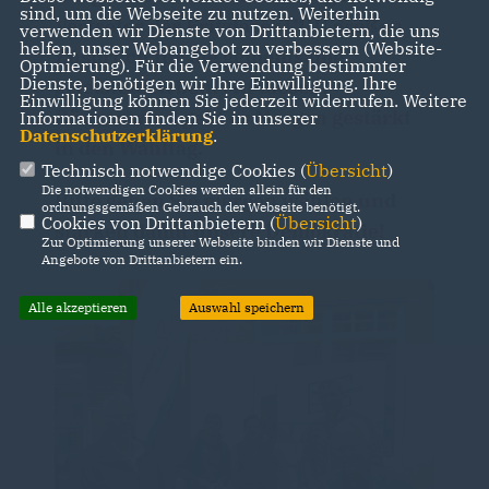
sind, um die Webseite zu nutzen. Weiterhin
Vertreter der Fritzlarer CDU großen
verwenden wir Dienste von Drittanbietern, die uns
helfen, unser Webangebot zu verbessern (Website-
Zuspruch für die gemeinsame
Optmierung). Für die Verwendung bestimmter
Dienste, benötigen wir Ihre Einwilligung. Ihre
geleistete Arbeit. Mit diesem
Einwilligung können Sie jederzeit widerrufen. Weitere
Rückenwind geht es Morgen gestärkt
Informationen finden Sie in unserer
Datenschutzerklärung
.
in den Wahltag.
Technisch notwendige Cookies (
Übersicht
)
Die notwendigen Cookies werden allein für den
Bitte gehen Sie morgen wählen und
ordnungsgemäßen Gebrauch der Webseite benötigt.
Cookies von Drittanbietern (
Übersicht
)
stärken damit unsere Demokratie!
Zur Optimierung unserer Webseite binden wir Dienste und
Angebote von Drittanbietern ein.
Alle akzeptieren
Auswahl speichern