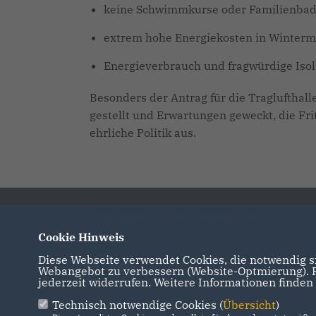
keine Schwimmkurse oder Familienbad
extrem hohe Energiekosten in Winter
Energieverbrauch und fragwürdige Isol
Besonders der Antrag für die Traglufthalle
gestellt und Erwartungen geweckt, die Frit
ehrliche Politik aus.
CDU Stadtverband in der nordhessischen
Dom- und Kaiserstadt Fritzlar
Cookie Hinweis
Diese Webseite verwendet Cookies, die notwendig si
Webangebot zu verbessern (Website-Optmierung). Fü
jederzeit widerrufen. Weitere Informationen finden
Technisch notwendige Cookies (
Übersicht
)