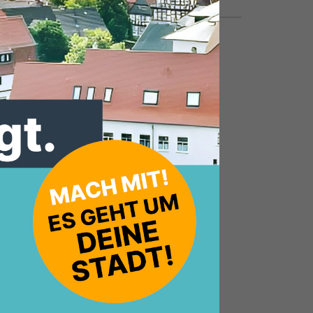
25.09.2025, 22:00 Uhr
lar
llen
mt
sowie
en.
uch