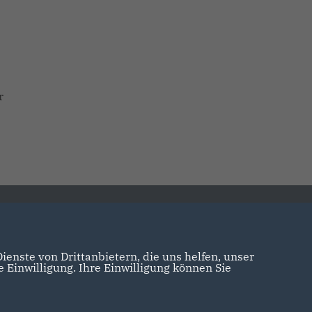
r
enste von Drittanbietern, die uns helfen, unser
Einwilligung. Ihre Einwilligung können Sie